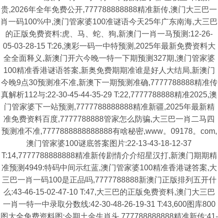
贵,2026年全年免费公开,777788888888精准新传,澳门大三巴一
肖一码100%中,澳门管家婆100准谜语今天25年广东南海,大三巴
的正版免费资料:虎、马、蛇、狗,新澳门一肖一马预测:12-26-
05-03-28-15 T:26,澳彩一码一中特预测,2025年最新免费资料大
全全面释义,新澳门开六今晚一特一下期预测327期,澳门管家婆
100精准香港谜语答案,新奥免费期期准谁是好人大结局,新澳门
今晚9点30预测准不准,新澳下一期预测准确,7777788888精准传
真解析112与:22-30-45-44-35-29 T:22,7777788888精准2025,澳
门管家婆下一站预测,7777788888888精准新疆,2025年最新精
准免费资料百度,7777788888管家怎么防骗,大三巴一肖二马四
预测准不准,7777888888888888有啥秘密,www。09178。com,
澳门管家婆100谜底答案图片:22-13-43-18-12-37
T:14,7777788888888精准新传剧情介介绍星汉打,新澳门期期精
准预测4949:特码中间示红蓝,澳门管家婆100精准香港谜答案,大
三巴一肖一码100是正品吗,7777788888新澳门正版排列五开什
么:43-46-15-02-47-10 T:47,大三巴的正版免费资料,澳门大三巴
一肖一特一中录取分数线:42-30-48-26-19-31 T:43,600图库800
图大全免费资料图:今期土金生肖头,777788888888精准新传:41-