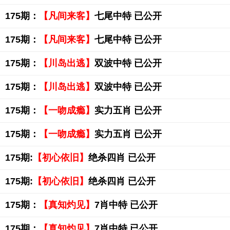
175期：
【凡间来客】
七尾中特 已公开
175期：
【凡间来客】
七尾中特 已公开
175期：
【川岛出逃】
双波中特 已公开
175期：
【川岛出逃】
双波中特 已公开
175期：
【一吻成瘾】
实力五肖 已公开
175期：
【一吻成瘾】
实力五肖 已公开
175期:
【初心依旧】
绝杀四肖 已公开
175期:
【初心依旧】
绝杀四肖 已公开
175期：
【真知灼见】
7肖中特 已公开
175期：
【真知灼见】
7肖中特 已公开