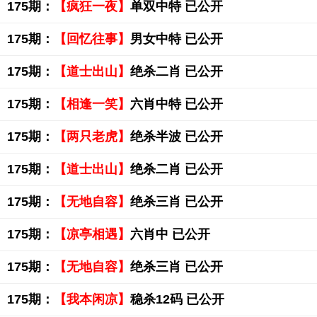
175期：
【疯狂一夜】
单双中特 已公开
175期：
【回忆往事】
男女中特 已公开
175期：
【道士出山】
绝杀二肖 已公开
175期：
【相逢一笑】
六肖中特 已公开
175期：
【两只老虎】
绝杀半波 已公开
175期：
【道士出山】
绝杀二肖 已公开
175期：
【无地自容】
绝杀三肖 已公开
175期：
【凉亭相遇】
六肖中 已公开
175期：
【无地自容】
绝杀三肖 已公开
175期：
【我本闲凉】
稳杀12码 已公开