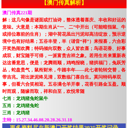
【澳门传真解析】
澳门传真221期
解：这几句像是谜面或打油诗，整体透着喜庆、丰收和好运的
意味。大意是：本期生肖从“一、二”中开出（可能暗指鼠、牛
或排位靠前的生肖）；湖中荷花虽出污泥却高洁绽放，预示逆
境中也有好结果；五谷丰登，羊（谐音“祥”）来报喜，六合彩
开奖热闹欢腾；特码倾向双数，众人皆欢喜；鸟语花香、好事
成双，财宝随手可得，一派富贵吉祥之象。若用生肖来重新表
达这番意思，便是：龙腾雨顺，鸡鸣报晓，猪拱福门，兔跃芳
丛，蛇盘贵气，鼠衔财米，牛踏丰年——此七者轮转交替，各
带吉兆。荷出淤泥终见清，双数临门喜自生。莫问特码单双
事，但看六合笑相迎。五谷满仓羊开泰，花香引路金玉盈。顺
时而观，随缘而取，祥和自至，欢悦常随
七肖：龙鸡猪兔蛇鼠牛
五肖：龙鸡猪兔蛇
三肖：龙鸡猪
主特：15.27.34.46.08.20.28.26.31.18
更多资料尽在新澳门开奖结果2025开奖记录