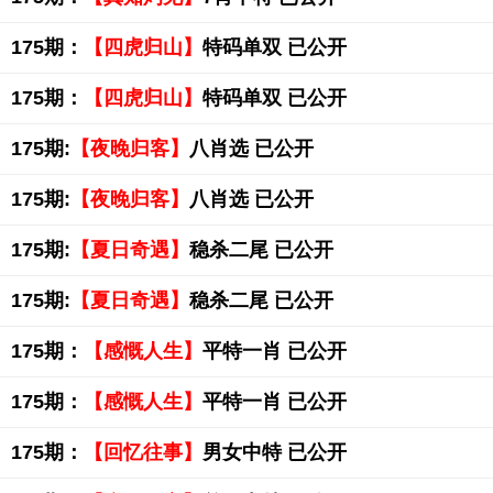
175期：
【四虎归山】
特码单双 已公开
175期：
【四虎归山】
特码单双 已公开
175期:
【夜晚归客】
八肖选 已公开
175期:
【夜晚归客】
八肖选 已公开
175期:
【夏日奇遇】
稳杀二尾 已公开
175期:
【夏日奇遇】
稳杀二尾 已公开
175期：
【感慨人生】
平特一肖 已公开
175期：
【感慨人生】
平特一肖 已公开
175期：
【回忆往事】
男女中特 已公开