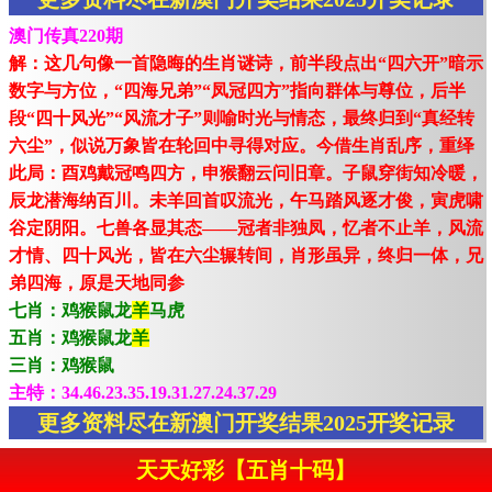
澳门传真220期
解：这几句像一首隐晦的生肖谜诗，前半段点出“四六开”暗示
数字与方位，“四海兄弟”“凤冠四方”指向群体与尊位，后半
段“四十风光”“风流才子”则喻时光与情态，最终归到“真经转
六尘”，似说万象皆在轮回中寻得对应。今借生肖乱序，重绎
此局：酉鸡戴冠鸣四方，申猴翻云问旧章。子鼠穿街知冷暖，
辰龙潜海纳百川。未羊回首叹流光，午马踏风逐才俊，寅虎啸
谷定阴阳。七兽各显其态——冠者非独凤，忆者不止羊，风流
才情、四十风光，皆在六尘辗转间，肖形虽异，终归一体，兄
弟四海，原是天地同参
七肖：鸡猴鼠龙
羊
马虎
五肖：鸡猴鼠龙
羊
三肖：鸡猴鼠
主特：34.46.23.35.19.31.27.24.37.29
更多资料尽在新澳门开奖结果2025开奖记录
天天好彩【五肖十码】