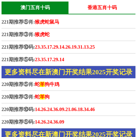
澳门五肖十码
香港五肖十码
221期推荐⑤肖:
猴虎蛇鼠马
221期推荐③肖:
猴虎蛇
221期推荐⑩码:
23.35.17.29.14.26.19.31.13.25
221期推荐⑤码:
23.35.17.29.14
更多资料尽在新澳门开奖结果2025开奖记录
220期推荐⑤肖:
蛇
羊
狗牛鸡
220期推荐③肖:
蛇
羊
狗
220期推荐⑩码:
14.26.24.36.09.21.06.18.34.46
220期推荐⑤码:
14.26.24.36.09
更多资料尽在新澳门开奖结果2025开奖记录