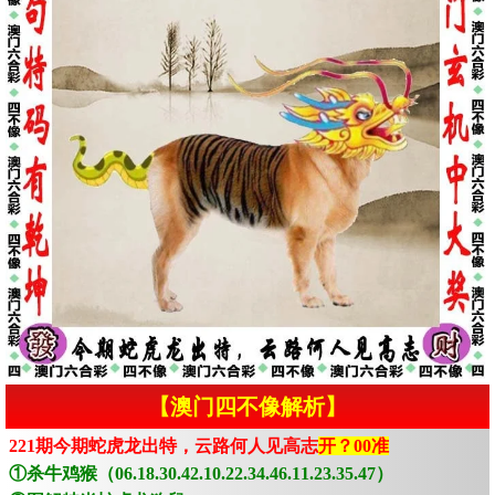
【澳门四不像解析】
221期今期蛇虎龙出特，云路何人见高志
开？00准
①杀牛鸡猴（06.18.30.42.10.22.34.46.11.23.35.47）