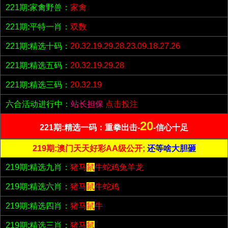
221期:家禽野兽：
家禽
221期:平特一肖：
双数
221期:精选十码：
20.32.19.29.28.23.09.18.27.26
221期:精选五码：
20.32.19.29.28
221期:精选三码：
20.32.19
六合活动进行中：
站长担保
点击投注
20
221期:精选一码：重拳出击-
-信心十足
219期:澳门天天好彩AA级公开;
还等啥大胆砸
219期:精选九肖：
猪马
鼠
牛蛇鸡兔羊龙
219期:精选六肖：
猪马
鼠
牛蛇鸡
219期:精选四肖：
猪马
鼠
牛
219期:精选三肖：
猪马
鼠