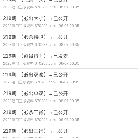
2023澳门正版资料 670288.com
08-07 00:35
219期: 【必出大小】→已公开
2023澳门正版资料 670288.com
08-07 00:35
219期: 【必杀特段】→已公开
2023澳门正版资料 670288.com
08-07 00:35
219期: 【超级特围】→已发表
2023澳门正版资料 670288.com
08-07 00:35
219期: 【必出双波】→已公开
2023澳门正版资料 670288.com
08-07 00:35
219期: 【必出单双】→已公开
2023澳门正版资料 670288.com
08-07 00:35
219期: 【必杀三肖】→已公开
2023澳门正版资料 670288.com
08-07 00:35
219期: 【必出三行】→已公开