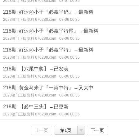
2023澳门正版资料 670288.com
08-07 00:35
218期: 好运㊣小子『必赢平码』→最新料
2023澳门正版资料 670288.com
08-06 00:35
218期: 好运㊣小子『必赢平特尾』→最新料
2023澳门正版资料 670288.com
08-06 00:35
218期: 好运㊣小子『必赢平特』→最新料
2023澳门正版资料 670288.com
08-06 00:35
218期: 【六尾中奖】→已发表
2023澳门正版资料 670288.com
08-06 00:35
218期: 黄金马来了『一肖中特』→又大中
2023澳门正版资料 670288.com
08-06 00:35
218期: 【必中三头】→已更新
2023澳门正版资料 670288.com
08-06 00:35
上一页
第1页
下一页