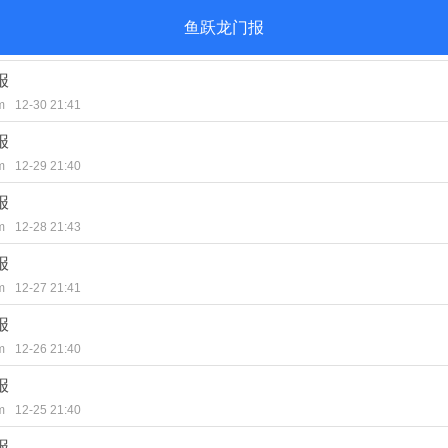
鱼跃龙门报
报
m
12-30 21:41
报
m
12-29 21:40
报
m
12-28 21:43
报
m
12-27 21:41
报
m
12-26 21:40
报
m
12-25 21:40
报