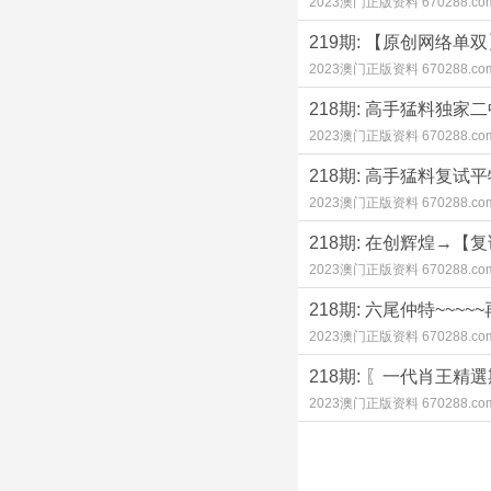
2023澳门正版资料 670288.co
219期: 【原创网络单
2023澳门正版资料 670288.co
218期: 高手猛料独家
2023澳门正版资料 670288.co
218期: 高手猛料复试
2023澳门正版资料 670288.co
218期: 在创辉煌→【
2023澳门正版资料 670288.co
218期: 六尾仲特~~~~
2023澳门正版资料 670288.co
218期: 〖一代肖王精
2023澳门正版资料 670288.co