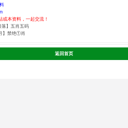
资料
m
站或本资料，一起交流！
日落】五肖五码
四月】禁绝①肖
返回首页