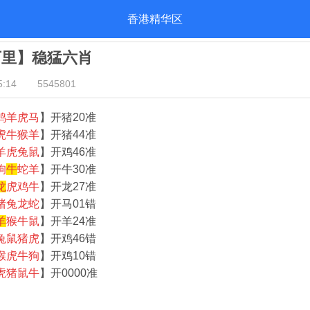
香港精华区
万里】稳猛六肖
:14
5545801
鸡羊虎马
】开猪20准
虎牛猴羊
】开猪44准
羊虎兔鼠
】开鸡46准
狗
牛
蛇羊
】开牛30准
龙
虎鸡牛
】开龙27准
猪兔龙蛇
】开马01错
羊
猴牛鼠
】开羊24准
兔鼠猪虎
】开鸡46错
猴虎牛狗
】开鸡10错
虎猪鼠牛
】开0000准