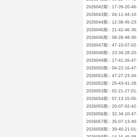
2026042期：17-39-20-4
2026043期：04-11-44-1
2026044期：12-38-45-2
2026045期：21-42-46-3
2026046期：08-28-48-3
2026047期：47-10-07-0
2026048期：23-34-28-2
2026049期：17-41-26-4
2026050期：04-22-16-4
2026051期：47-27-23-3
2026052期：25-43-41-2
2026053期：02-21-27-0
2026054期：07-13-15-0
2026055期：20-07-02-4
2026056期：32-34-10-4
2026057期：35-07-13-4
2026058期：39-40-21-0
2026059期：14-16-45-0