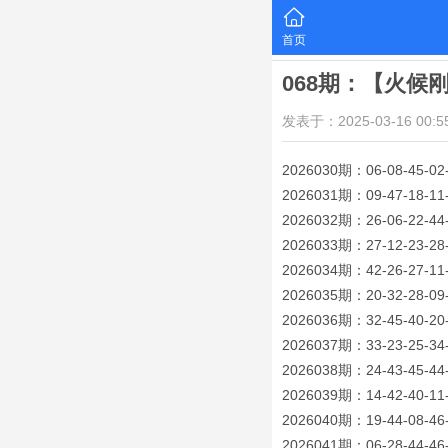
首页
068期：【火候
发表于：2025-03-16 00:55
2026030期：06-08-45-0
2026031期：09-47-18-1
2026032期：26-06-22-4
2026033期：27-12-23-2
2026034期：42-26-27-1
2026035期：20-32-28-0
2026036期：32-45-40-2
2026037期：33-23-25-3
2026038期：24-43-45-4
2026039期：14-42-40-1
2026040期：19-44-08-4
2026041期：06-28-44-4