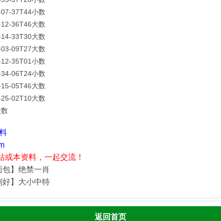
5-07-37T44小数
0-12-36T46大数
6-14-33T30大数
0-03-09T27大数
7-12-35T01小数
1-34-06T24小数
1-15-05T46大数
4-25-02T10大数
大数
资料
m
站或本资料，一起交流！
面包】绝禁一肖
刚好】大小中特
返回首页