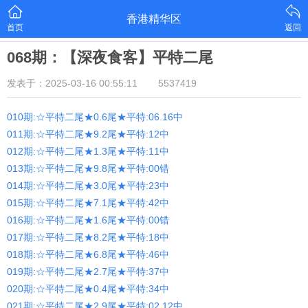
香港精华区
首页
返回
068期：【深夜食客】平特二尾
发表于：2025-03-16 00:55:11
5537419
010期:☆平特二尾★0.6尾★平特:06.16中
011期:☆平特二尾★9.2尾★平特:12中
012期:☆平特二尾★1.3尾★平特:11中
013期:☆平特二尾★9.8尾★平特:00错
014期:☆平特二尾★3.0尾★平特:23中
015期:☆平特二尾★7.1尾★平特:42中
016期:☆平特二尾★1.6尾★平特:00错
017期:☆平特二尾★8.2尾★平特:18中
018期:☆平特二尾★6.8尾★平特:46中
019期:☆平特二尾★2.7尾★平特:37中
020期:☆平特二尾★0.4尾★平特:34中
021期:☆平特二尾★2.9尾★平特:02.12中