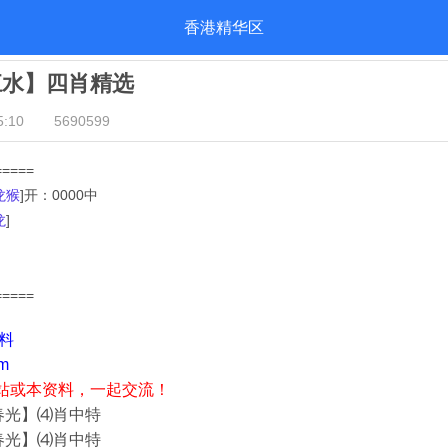
香港精华区
江水】四肖精选
:10
5690599
=====
龙猴
]开：0000中
龙
]
=====
资料
m
站或本资料，一起交流！
春光】⑷肖中特
春光】⑷肖中特