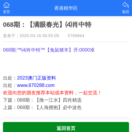
香港精华区
首页
返回
068期：【满眼春光】⑷肖中特
发表于：2025-03-16 00:55:09
5769664
068期:™⑷肖中特™【
兔鼠猪羊
】开:0000准
出处：
2023澳门正版资料
出处：
www.670288.com
欢迎向您的朋友推荐本站或本资料，一起交流！
下篇：068期：【挽一江水】四肖精选
上篇：068期：【人海拥抱】必中波色
返回首页