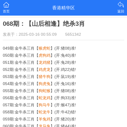
香港精华区
首页
返回
068期：【山后相逢】绝杀3肖
发表于：2025-03-16 00:55:09
5651342
049期:金牛杀三肖【
猴虎蛇
】(开:猪08)准!
050期:金牛杀三肖【
虎狗鸡
】(开:兔40)准!
051期:金牛杀三肖【
龙鸡猪
】(开:兔28)准!
052期:金牛杀三肖【
鸡虎龙
】(开:鸡22)错!
053期:金牛杀三肖【
猪牛狗
】(开:鼠19)准!
054期:金牛杀三肖【
狗虎兔
】(开:兔16)准!
055期:金牛杀三肖【
狗蛇猴
】(开:猪08)准!
056期:金牛杀三肖【
蛇龙鸡
】(开:狗33)准!
057期:金牛杀三肖【
狗马牛
】(开:猴47)准!
058期:金牛杀三肖【
蛇龙牛
】(开:牛42)错!
059期:金牛杀三肖【
羊兔鸡
】(开:猪20)准!
060期:金牛杀三肖【
龙马兔
】(开:猪44)准!