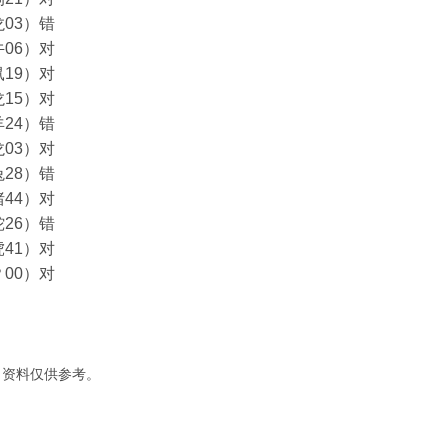
03）错
06）对
19）对
15）对
24）错
03）对
28）错
44）对
26）错
41）对
00）对
，资料仅供参考。