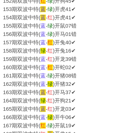
152期双波中特(
红
-
绿
)开狗45✔
153期双波中特(
蓝
-
绿
)开虎41✔
154期双波中特(
蓝
-
红
)开虎41✔
155期双波中特(
蓝
-
绿
)开鼠07错
156期双波中特(
蓝
-
绿
)开马01错
157期双波中特(
蓝
-
红
)开兔40✔
158期双波中特(
绿
-
红
)开兔16✔
159期双波中特(
蓝
-
红
)开龙39错
160期双波中特(
蓝
-
红
)开蛇02✔
161期双波中特(
蓝
-
绿
)开猪08错
162期双波中特(
蓝
-
绿
)开猪32✔
163期双波中特(
蓝
-
红
)开马37✔
164期双波中特(
绿
-
红
)开狗21✔
165期双波中特(
蓝
-
红
)开龙03✔
166期双波中特(
蓝
-
绿
)开牛06✔
167期双波中特(
红
-
绿
)开鼠19✔