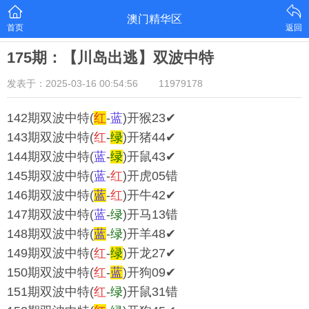
澳门精华区
首页
返回
175期：【川岛出逃】双波中特
发表于：2025-03-16 00:54:56
11979178
142期双波中特(
红
-
蓝
)开猴23✔
143期双波中特(
红
-
绿
)开猪44✔
144期双波中特(
蓝
-
绿
)开鼠43✔
145期双波中特(
蓝
-
红
)开虎05错
146期双波中特(
蓝
-
红
)开牛42✔
147期双波中特(
蓝
-
绿
)开马13错
148期双波中特(
蓝
-
绿
)开羊48✔
149期双波中特(
红
-
绿
)开龙27✔
150期双波中特(
红
-
蓝
)开狗09✔
151期双波中特(
红
-
绿
)开鼠31错