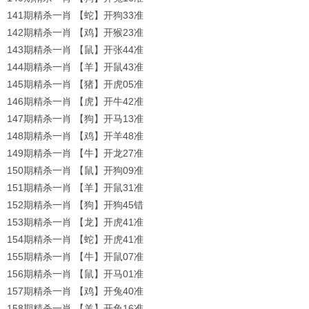
141期精杀一肖 【蛇】开狗33准
142期精杀一肖 【鸡】开猴23准
143期精杀一肖 【鼠】开张44准
144期精杀一肖 【羊】开鼠43准
145期精杀一肖 【猪】开虎05准
146期精杀一肖 【虎】开牛42准
147期精杀一肖 【狗】开马13准
148期精杀一肖 【鸡】开羊48准
149期精杀一肖 【牛】开龙27准
150期精杀一肖 【鼠】开狗09准
151期精杀一肖 【羊】开鼠31准
152期精杀一肖 【狗】开狗45错
153期精杀一肖 【龙】开虎41准
154期精杀一肖 【蛇】开虎41准
155期精杀一肖 【牛】开鼠07准
156期精杀一肖 【鼠】开马01准
157期精杀一肖 【鸡】开兔40准
158期精杀一肖 【羊】开兔16准