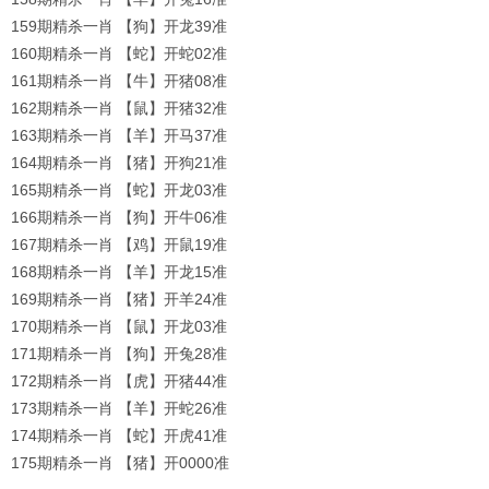
159期精杀一肖 【狗】开龙39准
160期精杀一肖 【蛇】开蛇02准
161期精杀一肖 【牛】开猪08准
162期精杀一肖 【鼠】开猪32准
163期精杀一肖 【羊】开马37准
164期精杀一肖 【猪】开狗21准
165期精杀一肖 【蛇】开龙03准
166期精杀一肖 【狗】开牛06准
167期精杀一肖 【鸡】开鼠19准
168期精杀一肖 【羊】开龙15准
169期精杀一肖 【猪】开羊24准
170期精杀一肖 【鼠】开龙03准
171期精杀一肖 【狗】开兔28准
172期精杀一肖 【虎】开猪44准
173期精杀一肖 【羊】开蛇26准
174期精杀一肖 【蛇】开虎41准
175期精杀一肖 【猪】开0000准